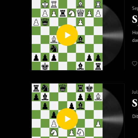
Se
Ho
da
Ju
S
Di