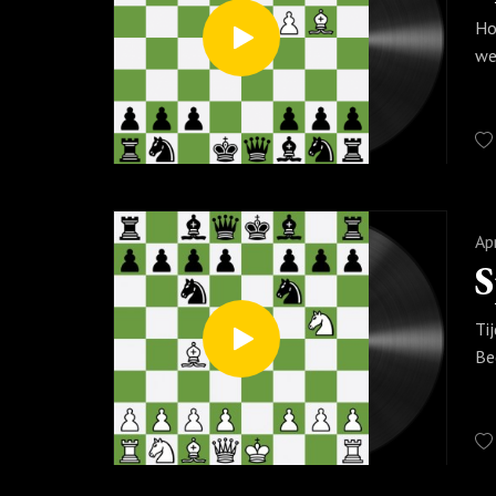
Ho
we
Ap
Ti
Be