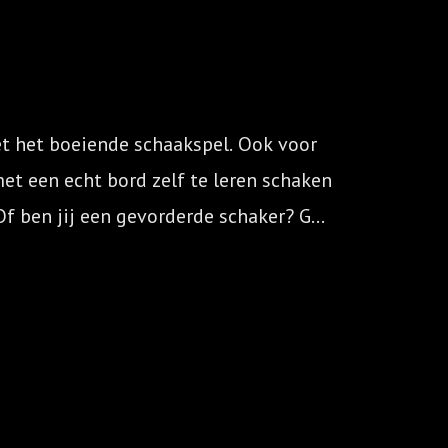
t het boeiende schaakspel. Ook voor 
et een echt bord zelf te leren schaken 
Of ben jij een gevorderde schaker? Ga 
nd, zonder schaakbord.