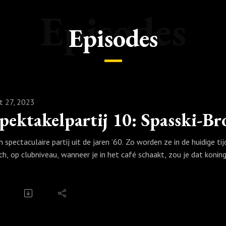
Episodes
Episodes
t 27, 2023
n spectaculaire partij uit de jaren ’60. Zo worden ze in de huidige t
ch, op clubniveau, wanneer je in het café schaakt, zou je dat kon