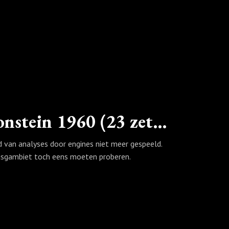
Spektakelpartij 10: Spasski-Bronstein 1960 (23 zetten)
ijd van analyses door engines niet meer gespeeld.
ingsgambiet toch eens moeten proberen.