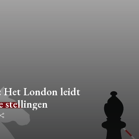
g: Het London leidt
e stellingen