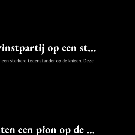
Spektakelpartij 7: Een mooie winstpartij op een sterkere tegenstander (13 zetten)
s een sterkere tegenstander op de knieën. Deze
Spektakelpartij 6: Na zeven zetten een pion op de achterste rij… (12 zetten)