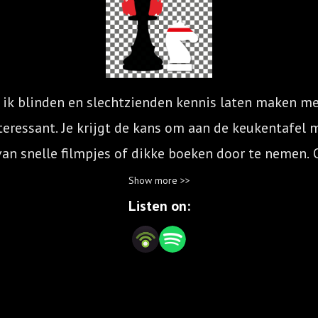
 ik blinden en slechtzienden kennis laten maken me
eressant. Je krijgt de kans om aan de keukentafel m
 van snelle filmpjes of dikke boeken door te nemen. 
volg deze podcast al visualiserend en vooruitdenke
Show more >>
Listen on: