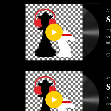
Ap
S
Me
de
in
Ap
S
Ee
ee