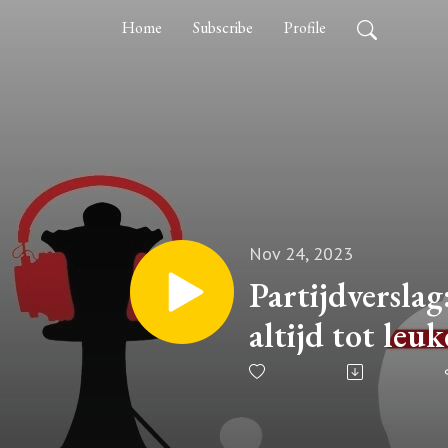
Home
Subscribe
Profile
Nov 24, 2023
Partijdversla
altijd tot leuk