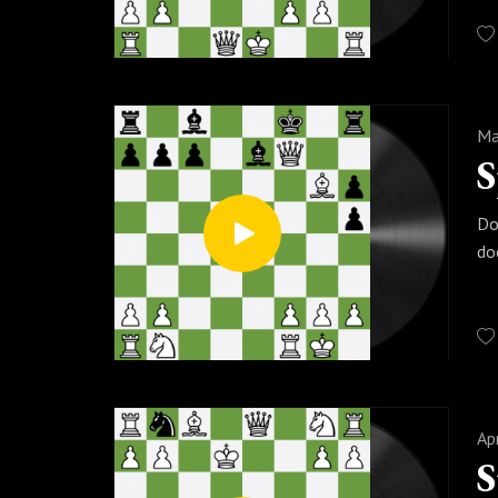
Ma
Do
do
Ap